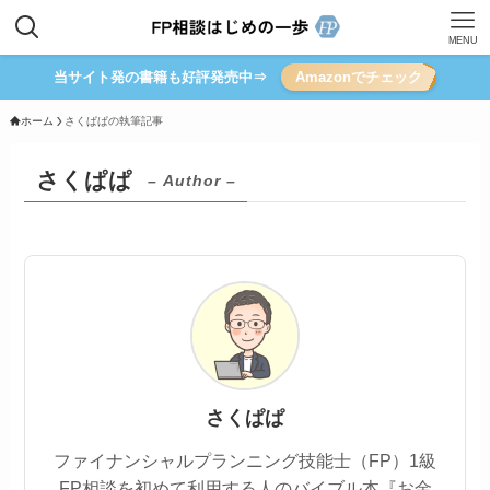
MENU
当サイト発の書籍も好評発売中⇒
Amazonでチェック
ホーム
さくぱぱの執筆記事
さくぱぱ
– Author –
さくぱぱ
ファイナンシャルプランニング技能士（FP）1級
FP相談を初めて利用する人のバイブル本『お金